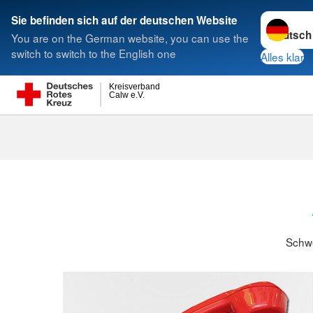
Sprache w
Sie befinden sich auf der deutschen Website
You are on the German website, you can use the
Suche
switch to switch to the English one
Alles klar
Kreisverband
Calw e.V.
Schwesternsc
Schw