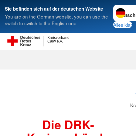
Sprache w
Sie befinden sich auf der deutschen Website
You are on the German website, you can use the
Suche
switch to switch to the English one
Alles klar
Kreisverband
Calw e.V.
Kreisverbänd
Kr
Die DRK-