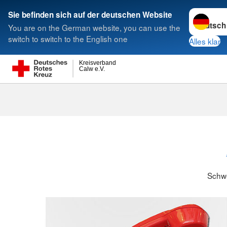
Sprache w
Sie befinden sich auf der deutschen Website
You are on the German website, you can use the
Suche
switch to switch to the English one
Alles klar
Kreisverband
Calw e.V.
Schwesternsc
Schw