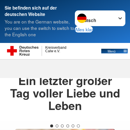
Sie befinden sich auf der
Sprache wechseln zu
deutschen Website
Suche
You are on the German website,
you can use the switch to switch to
Alles klar
the English one
Kreisverband
Menü
Calw e.V.
24.07.2025
· Glücksmomente
Ein letzter großer
Tag voller Liebe und
Leben