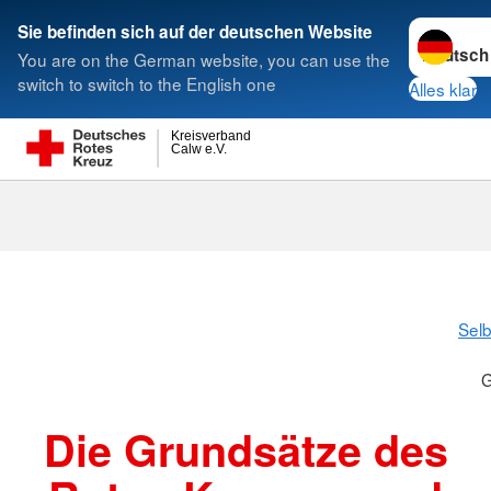
Sprache w
Sie befinden sich auf der deutschen Website
You are on the German website, you can use the
Suche
switch to switch to the English one
Alles klar
Kreisverband
Calw e.V.
Grundsätze
Selb
G
Die Grundsätze des