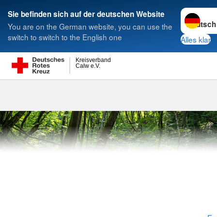
Sprache w
Sie befinden sich auf der deutschen Website
You are on the German website, you can use the
Suche
switch to switch to the English one
Alles klar
Kreisverband
Calw e.V.
Rotkreuzkurs