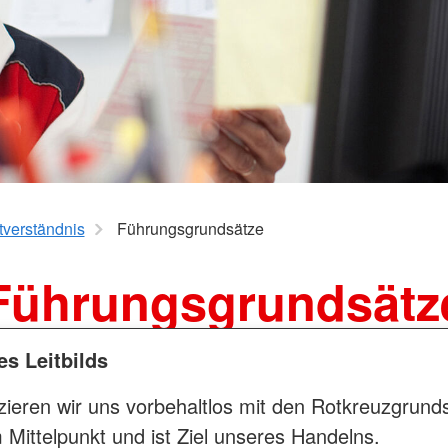
Wohlfahrt und Sozialarbeit
Suchdiens
Kinder, Jugend und Familie
Kreisausk
Babysitterausbildung
Suchdiens
Jugendrotkreuz
Virtueller Rettungswagen
Wiederbelebung an Schulen
tverständnis
Führungsgrundsätze
Führungsgrundsätz
s Leitbilds
fizieren wir uns vorbehaltlos mit den Rotkreuzgrun
 Mittelpunkt und ist Ziel unseres Handelns.