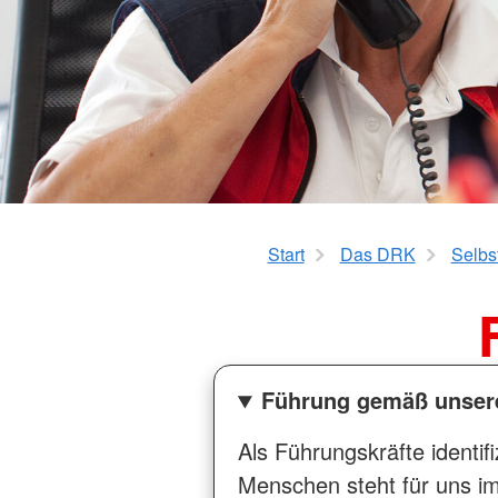
Kurzzeitpflege
Rotkreuzkurs EH Forst
AED-Standorte
Tagespflege
Start
Das DRK
Selbs
Führung gemäß unsere
Als Führungskräfte identi
Menschen steht für uns im