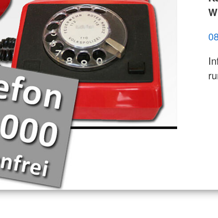
Wi
0
In
ru