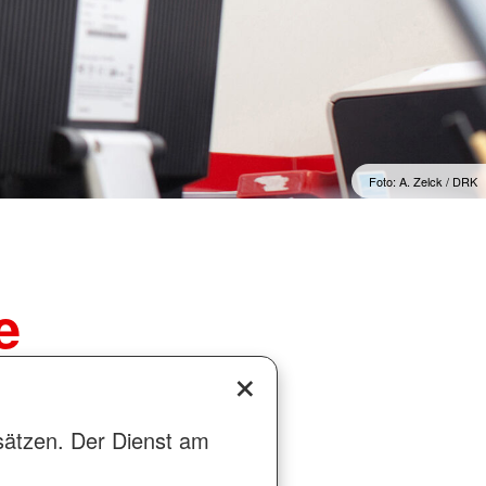
Psychosoziale Notfallversorgung
t
Rettungsdienst
unftsbüro
Rettungshundearbeit
t
Sanitätsdienst
Schnelleinsatzgruppen
Foto: A. Zelck / DRK
e
dsätzen. Der Dienst am