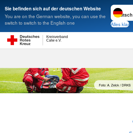
Sprache w
Sie befinden sich auf der deutschen Website
You are on the German website, you can use the
Suche
switch to switch to the English one
Alles klar
Kreisverband
Calw e.V.
Bereitschafte
Foto: A. Zelck / DRKS