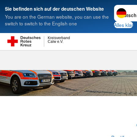
Sprache w
Sie befinden sich auf der deutschen Website
You are on the German website, you can use the
Suche
switch to switch to the English one
Alles klar
Kreisverband
Calw e.V.
Rettungsdien