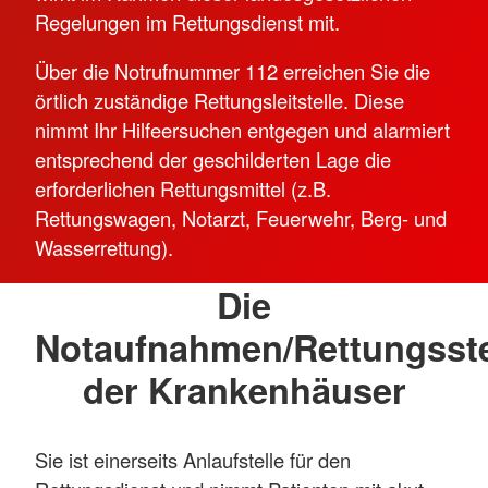
Regelungen im Rettungsdienst mit.
Über die Notrufnummer 112 erreichen Sie die
örtlich zuständige Rettungsleitstelle. Diese
nimmt Ihr Hilfeersuchen entgegen und alarmiert
entsprechend der geschilderten Lage die
erforderlichen Rettungsmittel (z.B.
Rettungswagen, Notarzt, Feuerwehr, Berg- und
Wasserrettung).
Die
Notaufnahmen/Rettungsste
der Krankenhäuser
Sie ist einerseits Anlaufstelle für den