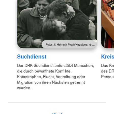
Fotos: li. Helmuth Pirath/Keystone, re.…
Suchdienst
Krei
Der DRK-Suchdienst unterstützt Menschen,
Das Kre
die durch bewaffnete Konflikte,
des DR
Katastrophen, Flucht, Vertreibung oder
Person
Migration von ihren Nächsten getrennt
wurden.