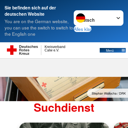
Sie befinden sich auf der
Sprache wechseln zu
deutschen Website
Suche
You are on the German website,
you can use the switch to switch to
Alles klar
the English one
Kreisverband
Menü
Calw e.V.
Stephan Wallocha / DRK
Suchdienst