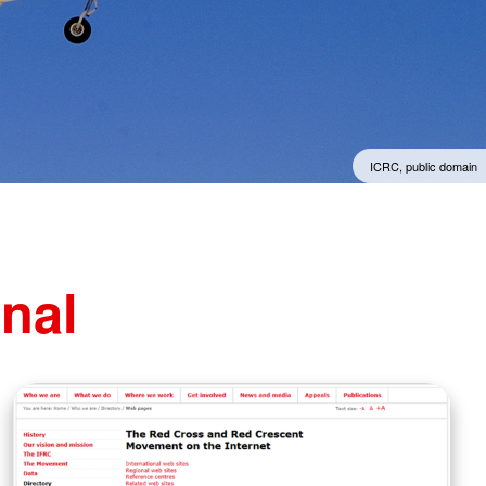
Psychosoziale Notfallversorgung
t
Rettungsdienst
unftsbüro
Rettungshundearbeit
t
Sanitätsdienst
Schnelleinsatzgruppen
ICRC, public domain
onal