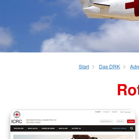
Kurzzeitpflege
Rotkreuzkurs EH Forst
AED-Standorte
Tagespflege
Start
Das DRK
Adr
Rot