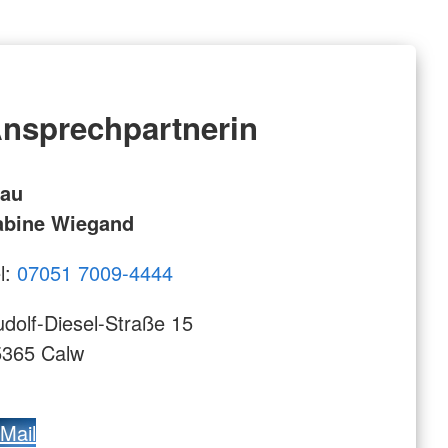
nsprechpartnerin
rau
abine Wiegand
l:
07051 7009-4444
dolf-Diesel-Straße 15
5365 Calw
Mail