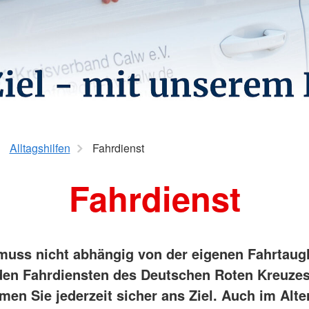
Wohlfahrt und Sozialarbeit
Suchdiens
Kinder, Jugend und Familie
Kreisausk
Babysitterausbildung
Suchdiens
Jugendrotkreuz
Virtueller Rettungswagen
Wiederbelebung an Schulen
Alltagshilfen
Fahrdienst
Fahrdienst
 muss nicht abhängig von der eigenen Fahrtaugl
 den Fahrdiensten des Deutschen Roten Kreuzes
en Sie jederzeit sicher ans Ziel. Auch im Alte