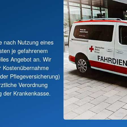
n
je nach Nutzung eines
sten je gefahrenem
uelles Angebot an. Wir
der Kostenübernahme
der Pflegeversicherung)
rztliche Verordnung
g der Krankenkasse.