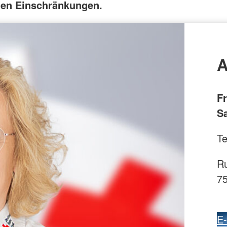
hen Einschränkungen.
A
F
S
Te
Ru
7
E-