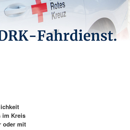
Psychosoziale Notfallversorgung
t
Rettungsdienst
unftsbüro
Rettungshundearbeit
t
Sanitätsdienst
Schnelleinsatzgruppen
ichkeit
 im Kreis
r oder mit