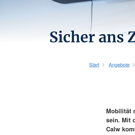
Kurzzeitpflege
Rotkreuzkurs EH Forst
AED-Standorte
Tagespflege
Start
Angebote
Mobilität
sein. Mit
Calw komm