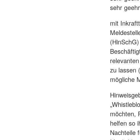
Kurzzeitpflege
Rotkreuzkurs EH Forst
AED-Standorte
sehr geehr
Tagespflege
mit Inkraf
Meldestel
(HinSchG) 
Beschäftig
relevante
zu lassen 
mögliche 
Hinweisgeb
„Whistleb
möchten, P
helfen so 
Nachteile 