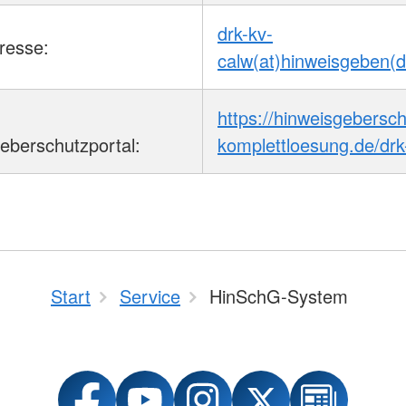
drk-kv-
resse:
calw(at)hinweisgeben(d
m
https://hinweisgebersch
eberschutzportal:
komplettloesung.de/drk
Start
Service
HinSchG-System