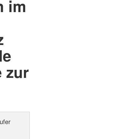
n im
z
de
 zur
ufer