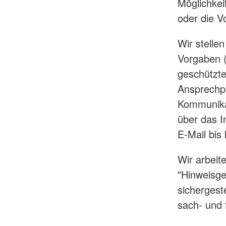
Möglichkei
oder die V
Wir stelle
Vorgaben (
geschützte
Ansprechpa
Kommunikat
über das I
E-Mail bis
Wir arbeit
"Hinweisg
sichergeste
sach- und 