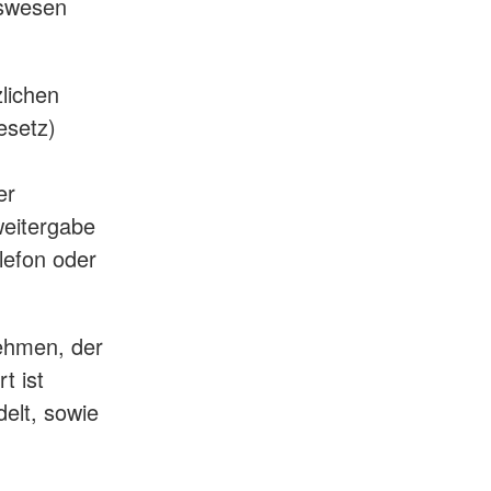
gswesen
lichen
esetz)
er
weitergabe
lefon oder
nehmen, der
t ist
delt, sowie