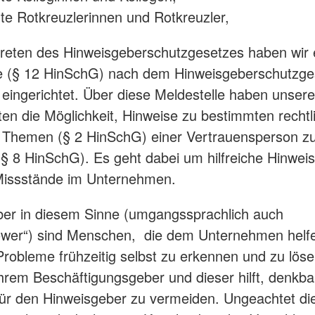
Wohlfahrt und Sozialarbeit
te Rotkreuzlerinnen und Rotkreuzler,
Suchdiens
Kinder, Jugend und Familie
Kreisausk
Babysitterausbildung
ttreten des Hinweisgeberschutzgesetzes haben wir
Suchdiens
Jugendrotkreuz
le (§ 12 HinSchG) nach dem Hinweisgeberschutzge
Virtueller Rettungswagen
eingerichtet. Über diese Meldestelle haben unsere
Wiederbelebung an Schulen
ten die Möglichkeit, Hinweise zu bestimmten rechtl
n Themen (§ 2 HinSchG) einer Vertrauensperson
(§ 8 HinSchG). Es geht dabei um hilfreiche Hinweis
Missstände im Unternehmen.
er in diesem Sinne (umgangssprachlich auch
lower“) sind Menschen, die dem Unternehmen helf
robleme frühzeitig selbst zu erkennen und zu löse
ihrem Beschäftigungsgeber und dieser hilft, denkba
für den Hinweisgeber zu vermeiden. Ungeachtet di