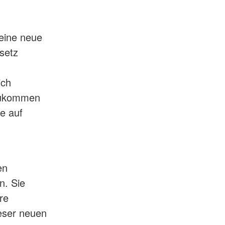
Psychosoziale Notfallversorgung
t
Rettungsdienst
unftsbüro
 eine neue
Rettungshundearbeit
t
Sanitätsdienst
setz
Schnelleinsatzgruppen
ich
 zukommen
e auf
en
n. Sie
re
eser neuen