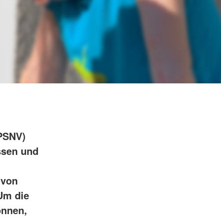
Psychosoziale
t
Notfallversorgung
unftsbüro
Rettungsdienst
t
Rettungshundearbeit
Sanitätsdienst
Schnelleinsatzgruppen
PSNV)
ssen und
 von
 Um die
önnen,