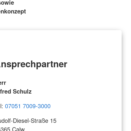
sowie
enkonzept
nsprechpartner
err
fred Schulz
l:
07051 7009-3000
dolf-Diesel-Straße 15
5365 Calw