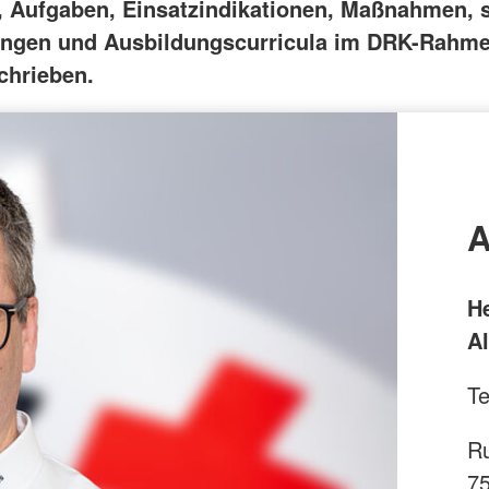
e, Aufgaben, Einsatzindikationen, Maßnahmen, 
ungen und Ausbildungscurricula im DRK-Rahm
chrieben.
A
H
Al
Te
Ru
7