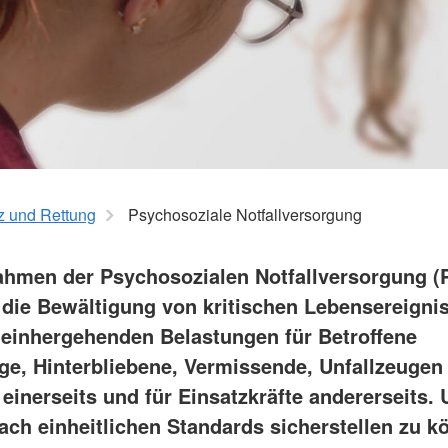
Wohlfahrt und Sozialarbeit
Suchdiens
Kinder, Jugend und Familie
Kreisausk
Babysitterausbildung
Suchdiens
Jugendrotkreuz
Virtueller Rettungswagen
Wiederbelebung an Schulen
z und Rettung
Psychosoziale Notfallversorgung
hmen der Psychosozialen Notfallversorgung (
f die Bewältigung von kritischen Lebensereigni
 einhergehenden Belastungen für Betroffene
ge, Hinterbliebene, Vermissende, Unfallzeugen
 einerseits und für Einsatzkräfte andererseits.
nach einheitlichen Standards sicherstellen zu k