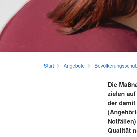
Kurzzeitpflege
Rotkreuzkurs EH Forst
AED-Standorte
Tagespflege
Start
Angebote
Bevölkerungsschut
Die Maßna
zielen au
der damit
(Angehöri
Notfällen)
Qualität 