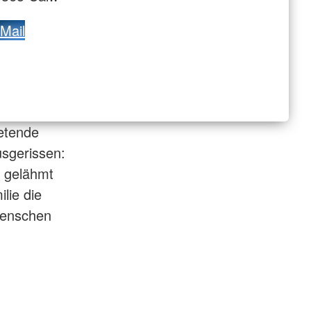
Mail
retende
usgerissen:
e gelähmt
lie die
Menschen