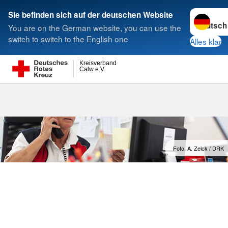
Sprache w
Sie befinden sich auf der deutschen Website
You are on the German website, you can use the
Suche
switch to switch to the English one
Alles klar
Kreisverband
Calw e.V.
Führungsgru
Foto: A. Zelck / DRK