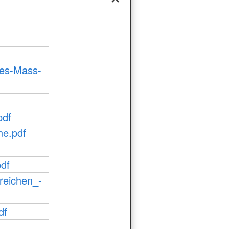
es-Mass-
pdf
ne.pdf
df
reichen_-
df