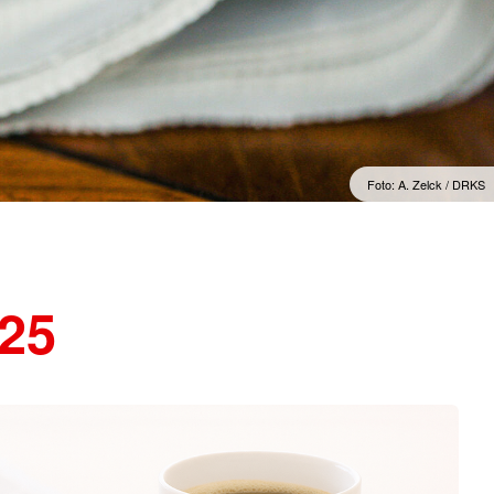
Psychosoziale Notfallversorgung
t
Rettungsdienst
unftsbüro
Rettungshundearbeit
t
Sanitätsdienst
Schnelleinsatzgruppen
Foto: A. Zelck / DRKS
025