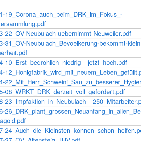
01-19_Corona_auch_beim_DRK_im_Fokus_-
versammlung.pdf
3-22_OV-Neubulach-uebernimmt-Neuweiler.pdf
3-31_OV-Neubulach_Bevoelkerung-bekommt-klein
erheit.pdf
4-10_Erst_bedrohlich_niedrig__jetzt_hoch.pdf
4-12_Honigfabrik_wird_mit_neuem_Leben_gefüllt.
4-22_Mit_Herr_Schweini_Sau_zu_besserer_Hygie
5-08_WRKT_DRK_derzeit_voll_gefordert.pdf
6-23_Impfaktion_in_Neubulach__250_Mitarbeiter.p
6-26_DRK_plant_grossen_Neuanfang_in_allen_Be
gold.pdf
7-24_Auch_die_Kleinsten_können_schon_helfen.p
7-27_OV_Altensteig_JHV.pdf