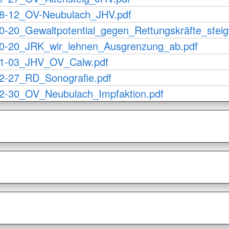
8-12_OV-Neubulach_JHV.pdf
0-20_Gewaltpotential_gegen_Rettungskräfte_steig
0-20_JRK_wir_lehnen_Ausgrenzung_ab.pdf
1-03_JHV_OV_Calw.pdf
2-27_RD_Sonografie.pdf
2-30_OV_Neubulach_Impfaktion.pdf