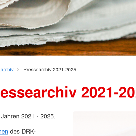
Wohlfahrt und Sozialarbeit
Suchdiens
Kinder, Jugend und Familie
Kreisausk
Babysitterausbildung
Suchdiens
Jugendrotkreuz
Virtueller Rettungswagen
Wiederbelebung an Schulen
archiv
Pressearchiv 2021-2025
essearchiv 2021-2
 Jahren 2021 - 2025.
nen
des DRK-