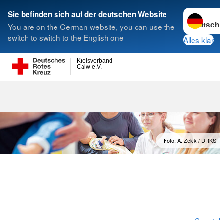
Sprache w
Sie befinden sich auf der deutschen Website
You are on the German website, you can use the
Suche
switch to switch to the English one
Alles klar
Kreisverband
Calw e.V.
Babysitterau
Foto: A. Zelck / DRKS