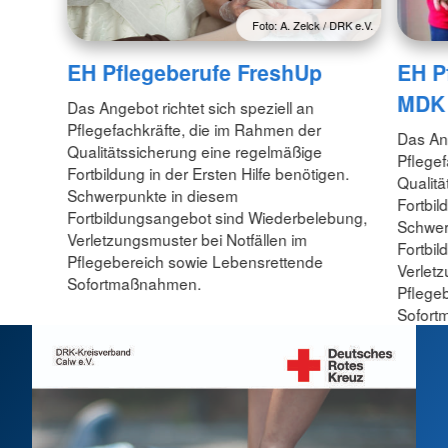
Foto: A. Zelck / DRK e.V.
EH Pflegeberufe FreshUp
EH P
MDK
Das Angebot richtet sich speziell an
Pflegefachkräfte, die im Rahmen der
Das Ang
Qualitätssicherung eine regelmäßige
Pflegef
Fortbildung in der Ersten Hilfe benötigen.
Qualitä
Schwerpunkte in diesem
Fortbil
Fortbildungsangebot sind Wiederbelebung,
Schwer
Verletzungsmuster bei Notfällen im
Fortbi
Pflegebereich sowie Lebensrettende
Verletz
Sofortmaßnahmen.
Pflege
Sofort