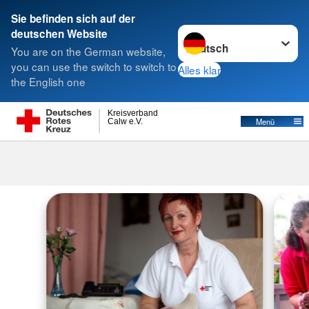
Sie befinden sich auf der
Sprache wechseln zu
deutschen Website
Suche
You are on the German website,
you can use the switch to switch to
Alles klar
the English one
Kreisverband
Menü
Calw e.V.
Pflegeakademie