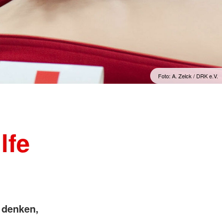
Psychosoziale Notfallversorgung
t
Rettungsdienst
unftsbüro
Rettungshundearbeit
t
Sanitätsdienst
Schnelleinsatzgruppen
Foto: A. Zelck / DRK e.V.
lfe
 denken,