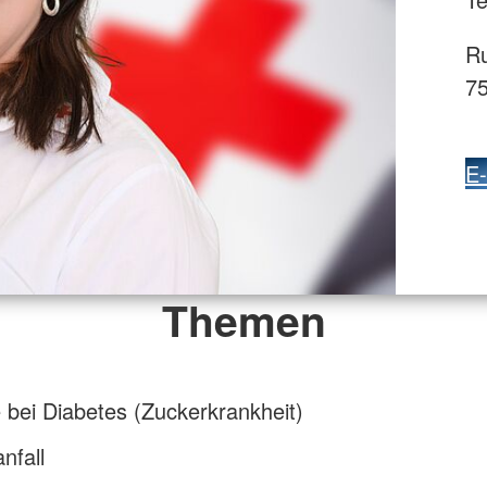
Ru
7
E-
Themen
e bei Diabetes (Zuckerkrankheit)
nfall