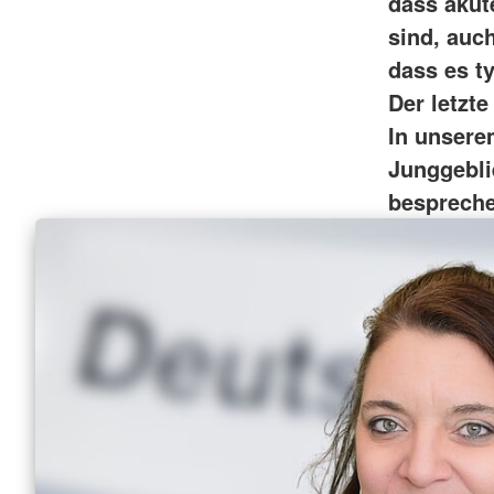
dass akut
sind, auc
dass es ty
Der letzte
In unsere
Junggebli
bespreche