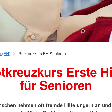
Wohlfahrt und Sozialarbeit
Suchdiens
Kinder, Jugend und Familie
Kreisausk
Babysitterausbildung
Suchdiens
Jugendrotkreuz
Virtueller Rettungswagen
Wiederbelebung an Schulen
fe (EH)
Rotkreuzkurs EH Senioren
tkreuzkurs Erste Hi
für Senioren
nschen nehmen oft fremde Hilfe ungern an und