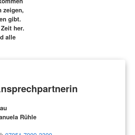
gekommen
 zeigen,
en gibt.
Zeit her.
d alle
nsprechpartnerin
rau
anuela Rühle
l:
07051 7009-3300