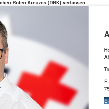
chen Roten Kreuzes (DRK) verlassen.
A
H
Al
Te
Ru
7
E-