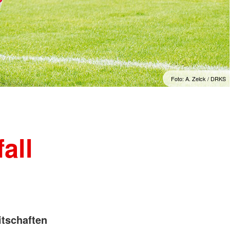
Psychosoziale Notfallversorgung
t
Rettungsdienst
unftsbüro
Rettungshundearbeit
t
Sanitätsdienst
Schnelleinsatzgruppen
Foto: A. Zelck / DRKS
all
itschaften