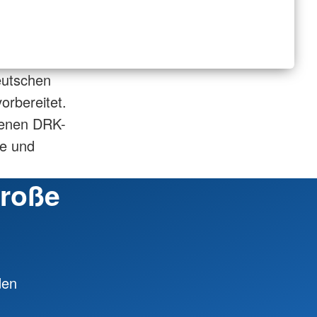
eutschen
orbereitet.
ssenen DRK-
ge und
große
den