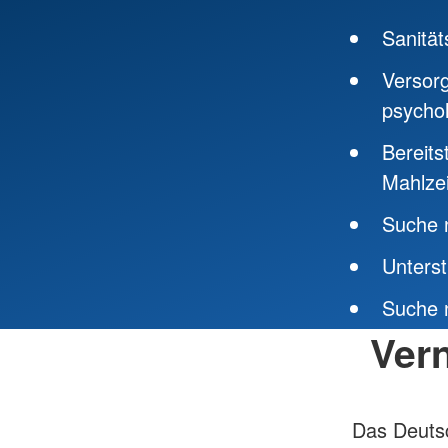
Sanität
Versorg
psycho
Bereits
Mahlze
Suche 
Unters
Suche 
Ver
Das Deutsc