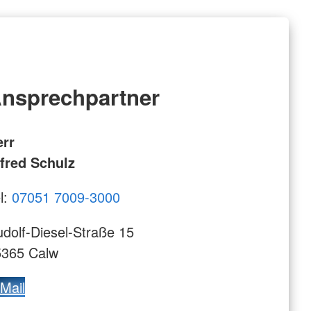
nsprechpartner
err
fred Schulz
l:
07051 7009-3000
dolf-Diesel-Straße 15
5365 Calw
Mail