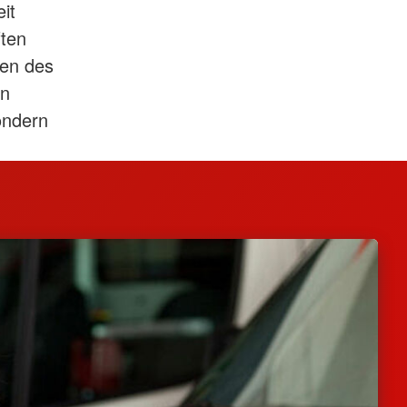
it
ften
ten des
en
ondern