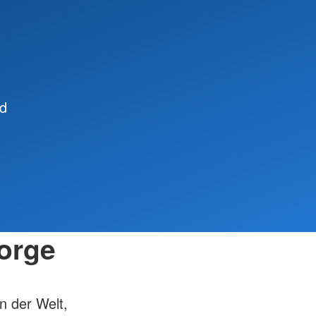
nd
orge
n der Welt,