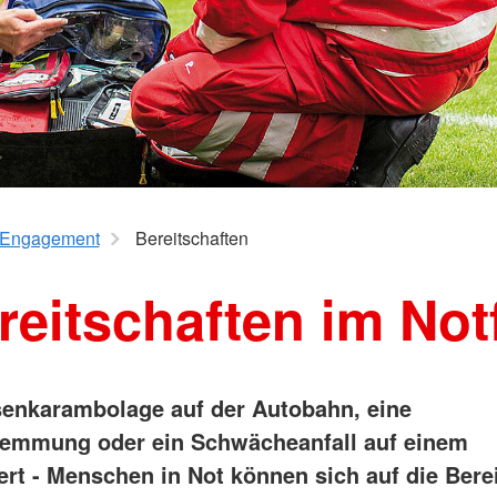
Wohlfahrt und Sozialarbeit
Suchdiens
Kinder, Jugend und Familie
Kreisausk
Babysitterausbildung
Suchdiens
Jugendrotkreuz
Virtueller Rettungswagen
Wiederbelebung an Schulen
Engagement
Bereitschaften
reitschaften im Notf
enkarambolage auf der Autobahn, eine
emmung oder ein Schwächeanfall auf einem
ert
- Menschen in Not können sich auf die Bere