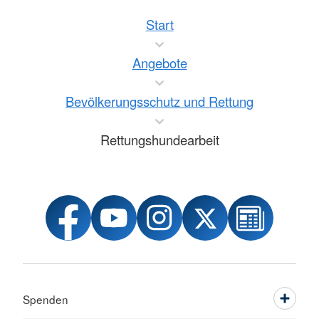
Die Belange der Rettungshundearbeit in
Start
Hinsicht auf alle grundsätzlichen und einheitlich
geltenden Regelungen werden vom DRK-
Angebote
Generalsekretariat koordinierend
wahrgenommen. Rettungshundeinformationen
Bevölkerungsschutz und Rettung
sind in die Einsatz- und Alarmpläne des
Landesverbandes, der Kreisverbände sowie der
Rettungshundearbeit
Rettungsleitstellen einbezogen. Sie können
somit als wichtiges Element des
Rettungseinsatzes z. B. bei Verschüttungen
durch Gasexplosionen eingesetzt werden. Aber
auch die Suche nach vermissten Personen (z.
B. verwirrte Menschen) in der Fläche (Wald
usw.) stellt eine eindeutige Indikation zur
Alarmierung der Rettungshundeteams dar und
Spenden
ist ein häufiger Einsatzanlass.