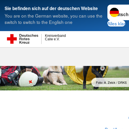
Sprache w
Sie befinden sich auf der deutschen Website
You are on the German website, you can use the
Suche
switch to switch to the English one
Alles klar
Kreisverband
Calw e.V.
Rettungshund
Foto: A. Zelck / DRKS