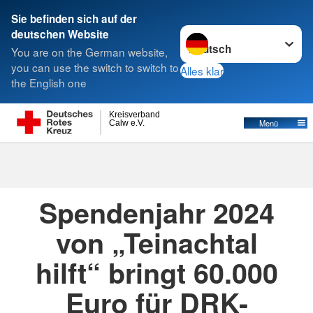
Sie befinden sich auf der
Sprache wechseln zu
deutschen Website
Suche
You are on the German website,
you can use the switch to switch to
Alles klar
the English one
Kreisverband
Menü
Calw e.V.
09.12.2024
· Glücksmomente
Erstellt von
K. Börner
Spendenjahr 2024
von „Teinachtal
hilft“ bringt 60.000
Euro für DRK-