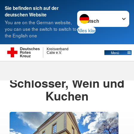
Sie befinden sich auf der
Sprache wechseln zu
deutschen Website
Suche
You are on the German website,
you can use the switch to switch to
Alles klar
the English one
Kreisverband
Menü
Calw e.V.
20.05.2026
· Seniorentagesauflüge
Schlösser, Wein und
Kuchen