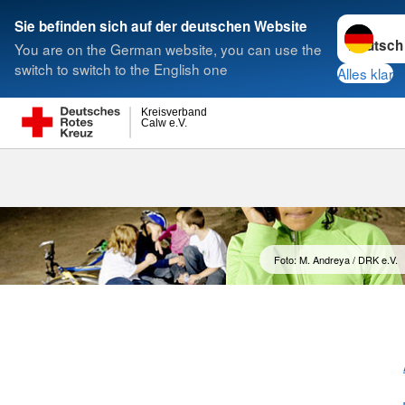
Sprache w
Sie befinden sich auf der deutschen Website
You are on the German website, you can use the
Suche
switch to switch to the English one
Alles klar
Kreisverband
Calw e.V.
Foto: M. Andreya / DRK e.V.