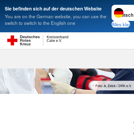
Sprache w
Sie befinden sich auf der deutschen Website
You are on the German website, you can use the
Suche
switch to switch to the English one
Alles klar
Kreisverband
Calw e.V.
Foto: A. Zelck / DRK e.V.