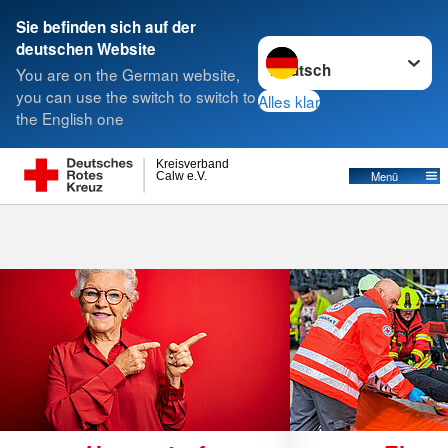
Sie befinden sich auf der
Sprache wechseln zu
deutschen Website
Suche
You are on the German website,
you can use the switch to switch to
Alles klar
the English one
Kreisverband
Menü
Calw e.V.
H
A
.
Z
e
lc
k
/
D
R
K
-
S
e
r
v
ic
e
G
m
b